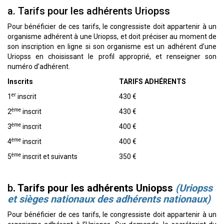
a. Tarifs pour les adhérents Uriopss
Pour bénéficier de ces tarifs, le congressiste doit appartenir à un
organisme adhérent à une Uriopss, et doit préciser au moment de
son inscription en ligne si son organisme est un adhérent d’une
Uriopss en choisissant le profil approprié, et renseigner son
numéro d’adhérent.
Inscrits
TARIFS ADH
É
RENTS
er
1
inscrit
430 €
ème
2
inscrit
430 €
ème
3
inscrit
400 €
ème
4
inscrit
400 €
ème
5
inscrit et suivants
350 €
b
. Tarifs pour les adhérents Uniopss
(Uriopss
et sièges nationaux des adhérents nationaux)
Pour bénéficier de ces tarifs, le congressiste doit appartenir à un