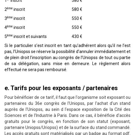
1
inscrit
580 €
ème
2
inscrit
580 €
ème
3
inscrit
550 €
ème
4
inscrit
550 €
ème
5
inscrit et suivants
430 €
Si le particulier s’est inscrit en tant qu’adhérent alors qu’il ne l’est
pas, l’Uniopss se réserve la possibilité d’annuler immédiatement et
de plein droit l’inscription au congrès de l’Uniopss de tout ou partie
de sa délégation, sans mise en demeure. Le règlement alors
effectué ne sera pas remboursé.
e. Tarifs pour les exposants / partenaires
Pour bénéficier de ce tarif, il faut que l'organisme soit exposant ou
partenaires du 36e congrès de l'Uniopss, par l'achat d'un stand
auprès de l'Uniopss, au sein d l'espace exposition de la Cité des
Sciences et de l'Industrie à Paris. Dans ce cas, il bénéficie d'accès
gratuits pour le congrès, en fonction de son statut (exposant,
partenaire Uniopss/Uriopss) et de la surface du stand commandé.
Les accès gratuits sont matérialisés par un badge au format pdf.