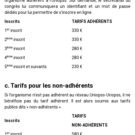
organisme adhérent à l’Uniopss. Sur demande, le secrétariat du
congrès lui communiquera un identifiant et un mot de passe
dédiés pour lui permettre de s’inscrire en ligne.
Inscrits
TARIFS ADH
É
RENTS
er
1
inscrit
330 €
ème
2
inscrit
330 €
ème
3
inscrit
280 €
ème
4
inscrit
280 €
ème
5
inscrit et suivants
230 €
c. Tarifs pour les non-adhérents
Si l’organisme n’est pas adhérent au réseau Uniopss-Uriopss, il ne
bénéficie pas du tarif adhérent. Il est alors soumis aux tarifs
publics dits « non-adhérents ».
TARIFS
Inscrits
NON-ADH
É
RENTS
er
1
inscrit
580 €