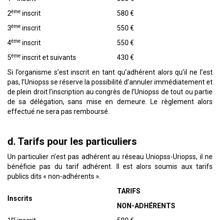
ème
2
inscrit
580 €
ème
3
inscrit
550 €
ème
4
inscrit
550 €
ème
5
inscrit et suivants
430 €
Si l’organisme s’est inscrit en tant qu’adhérent alors qu’il ne l’est
pas, l’Uniopss se réserve la possibilité d’annuler immédiatement et
de plein droit l’inscription au congrès de l’Uniopss de tout ou partie
de sa délégation, sans mise en demeure. Le règlement alors
effectué ne sera pas remboursé.
d. Tarifs pour les particuliers
Un particulier n’est pas adhérent au réseau Uniopss-Uriopss, il ne
bénéficie pas du tarif adhérent. Il est alors soumis aux tarifs
publics dits « non-adhérents ».
TARIFS
Inscrits
NON-ADH
É
RENTS
er