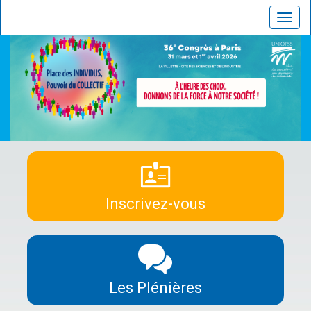
Toggl
navig
Inscrivez-vous
Les Plénières