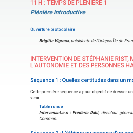
11 H : TEMPS DE PLÉNIÈRE 1
Plénière introductive
Ouverture protocolaire
Brigitte Vigroux
, présidente de l’Uriopss Ȋle-de-Fran
INTERVENTION DE STÉPHANIE RIST, M
L'AUTONOMIE ET DES PERSONNES H
Séquence 1 : Quelles certitudes dans un m
Cette première séquence a pour objectif de dresser un 
venir.
Table ronde
Intervenant.e.s : Frédéric Dabi
, directeur général
Commun.
Séquence 2 : L’éthique au secours d’un mo