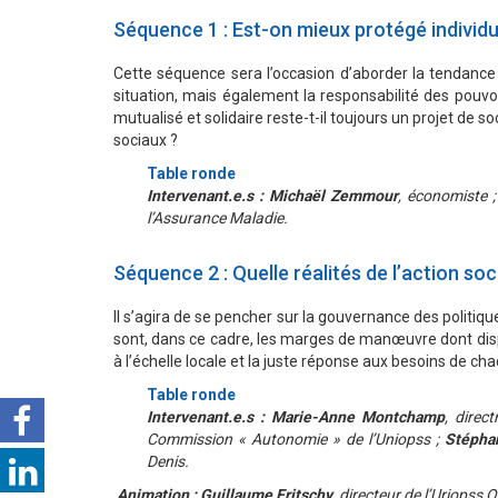
Séquence 1 : Est-on mieux protégé individ
Cette séquence sera l’occasion d’aborder la tendance 
situation, mais également la responsabilité des pouvo
mutualisé et solidaire reste-t-il toujours un projet de s
sociaux ?
Table ronde
Intervenant.e.s : Michaël Zemmour
, économiste 
l’Assurance Maladie.
Séquence 2 : Quelle réalités de l’action soci
Il s’agira de se pencher sur la gouvernance des politique
sont, dans ce cadre, les marges de manœuvre dont dispo
à l’échelle locale et la juste réponse aux besoins de ch
Table ronde
Intervenant.e.s : Marie-Anne Montchamp
, direc
Commission « Autonomie » de l’Uniopss ;
Stépha
Denis.
Animation : Guillaume Fritschy
, directeur de l’Uriopss O