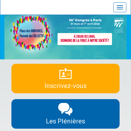
Toggl
navig
Inscrivez-vous
Les Plénières